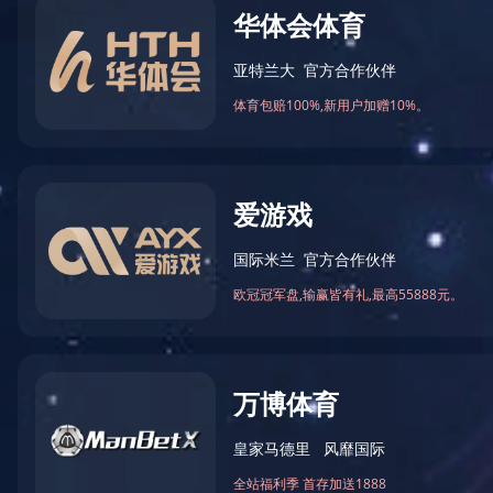
视频新闻
工程案例
案例展示
慈善活动
慈善公益
党的建设
党建工作
公司工会
团队实力
领导班子
技术团队
诚聘英才
招聘职位
文件下载
MILAN米兰体育·（中国）官方网站