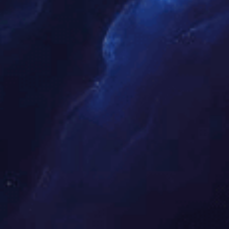
儿园）
园建设项目（黎平县城关第七幼儿
元、总建筑面积3630㎡、活动场地和绿化面积4500㎡的“黎平县