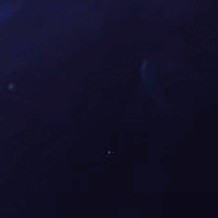
园）
何家庄安置区2号幼儿园建设项目”，于2020年9月动工，该项目于