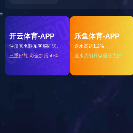
网站首页
走进通建
公司介绍
领导致辞
发展历程
组织机构
荣誉资质
业务范围
企业文化
企业视频
MILAN米兰体育·（中国）官方网站