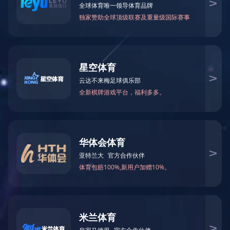
荣誉资质
业务范围
企业文化
企业视频
MILAN米兰体育·（中国）官方网站
公司新闻
通知公告
视频新闻
工程案例
案例展示
慈善活动
慈善公益
党的建设
党建工作
公司工会
团队实力
领导班子
技术团队
诚聘英才
招聘职位
文件下载
MILAN米兰体育·（中国）官方网站