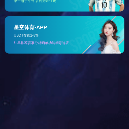
公司介绍
领导致辞
发展历程
组织机构
荣誉资质
企业文化
企业视频
业务范围


当前位置：
首页
/
荣誉资质
/
企业文化
企业文化