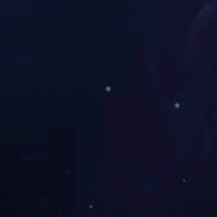
黔ICP备17008742号-1
贵公网安备 52263102000179号