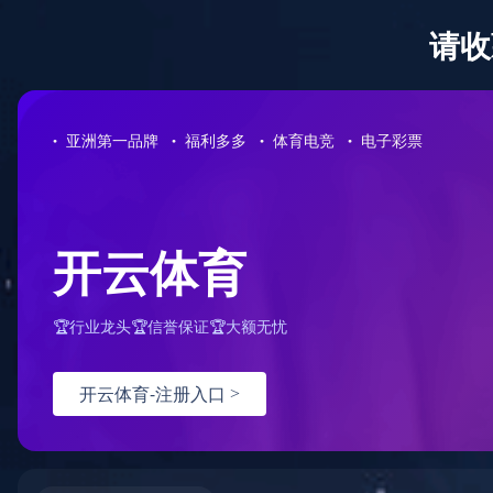
网站首页
走进通建
公司介绍
领导致辞
发展历程
组织机构
荣誉资质
业务范围
企业文化
企业视频
MILAN米兰体育·（中国）官方网站
公司新闻
通知公告