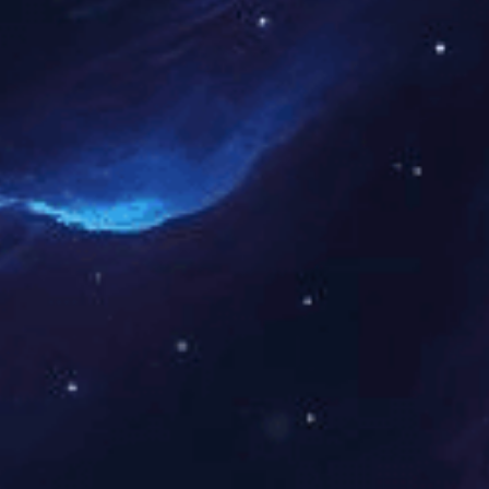
首页
/
党的建设
/
公司工会
暂时没有内容信息显示
请先在网站后台添加数据记录。
公司地址 : 贵州省黔东南苗族侗族自治州黎平县青禾A栋家具建材城5楼
企业邮箱：
15085667988
@qq.com
0855-6098116