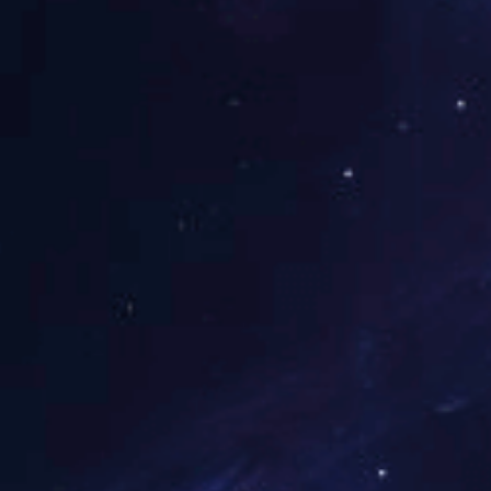
技术团队
诚聘英才
招聘职位
文件下载
MILAN米兰体育·（中国）官方网站
全国服务热线：
0859-6310777
党的建设
PARTY BUILDING
党建工作
公司工会


当前位置：