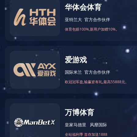
视频新闻
工程案例
案例展示
慈善活动
慈善公益
党的建设
党建工作
公司工会
团队实力
领导班子
技术团队
诚聘英才
招聘职位
文件下载
MILAN米兰体育·（中国）官方网站